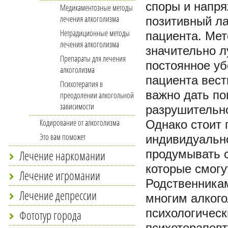
споры и напря
Медикаментозные методы
лечения алкоголизма
позитивный ла
Нетрадиционные методы
пациента. Мет
лечения алкоголизма
значительно л
Препараты для лечения
постоянное уб
алкоголизма
пациента вест
Психотерапия в
важно дать по
преодолении алкогольной
зависимости
разрушительно
Кодирование от алкоголизма
Однако стоит 
Это вам поможет
индивидуально
Лечение наркомании
продумывать с
которые смогу
Лечение игромании
Родственникам
Лечение депрессии
многим алког
психологичес
Фототур города