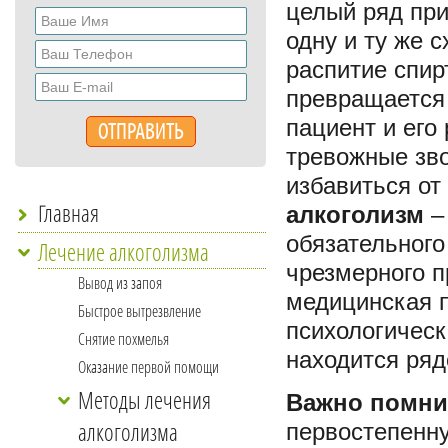
целый ряд при
одну и ту же с
распитие спир
превращается
пациент и его
тревожные зво
избавиться от
Главная
алкоголизм
–
обязательного
Лечение алкоголизма
чрезмерного п
Вывод из запоя
медицинская 
Быстрое вытрезвление
психологическ
Снятие похмелья
находится ряд
Оказание первой помощи
Методы лечения
Важно помни
алкоголизма
первостепенну