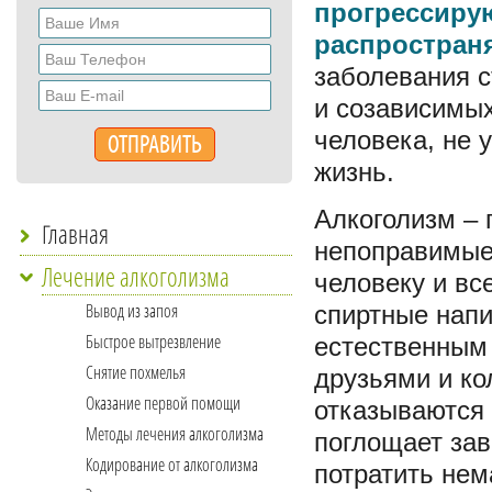
прогрессиру
распростран
заболевания с
и созависимых
человека, не 
жизнь.
Алкоголизм – 
Главная
непоправимые
Лечение алкоголизма
человеку и вс
Вывод из запоя
спиртные напи
Быстрое вытрезвление
естественным
Снятие похмелья
друзьями и ко
Оказание первой помощи
отказываются 
Методы лечения алкоголизма
поглощает зав
Кодирование от алкоголизма
потратить нем