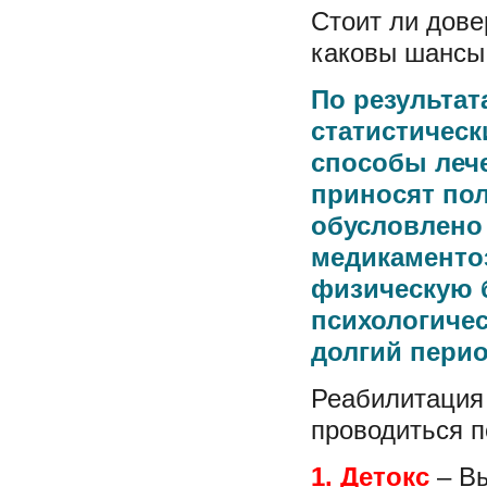
Стоит ли дове
каковы шансы
По результа
статистичес
способы леч
приносят по
обусловлено 
медикаментоз
физическую 
психологиче
долгий перио
Реабилитация 
проводиться п
1. Детокс
– Вы