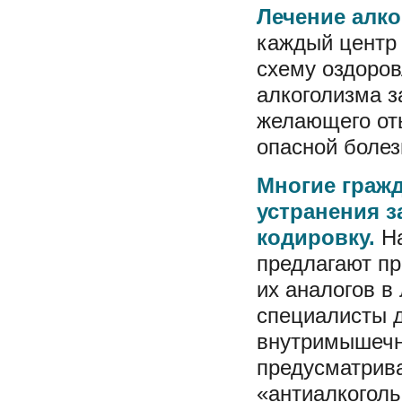
Лечение алк
каждый центр
схему оздоров
алкоголизма з
желающего от
опасной болез
Многие граж
устранения з
кодировку.
На
предлагают п
их аналогов в
специалисты 
внутримышечн
предусматрив
«антиалкоголь