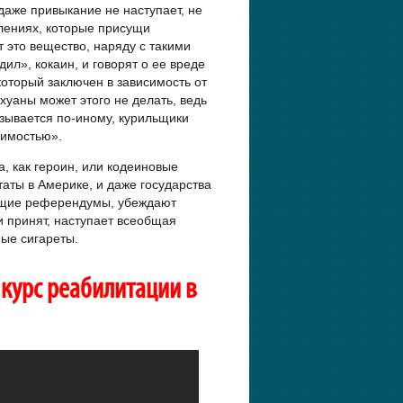
 даже привыкание не наступает, не
влениях, которые присущи
 это вещество, наряду с такими
дил», кокаин, и говорят о ее вреде
который заключен в зависимость от
хуаны может этого не делать, ведь
азывается по-иному, курильщики
симостью».
а, как героин, или кодеиновые
аты в Америке, и даже государства
общие референдумы, убеждают
ии принят, наступает всеобщая
ые сигареты.
курс реабилитации в