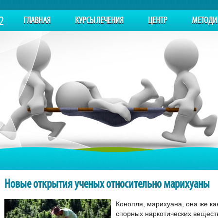
2
ГЛАВНАЯ
КУРСЫ ЛЕЧЕНИЯ
ЦЕНТР
МЕТОДИ
омпетенция и опыт – залог решения пробле
Новые открытия ученых относительно марихуаны
Конопля, марихуана, она же к
спорных наркотических вещест