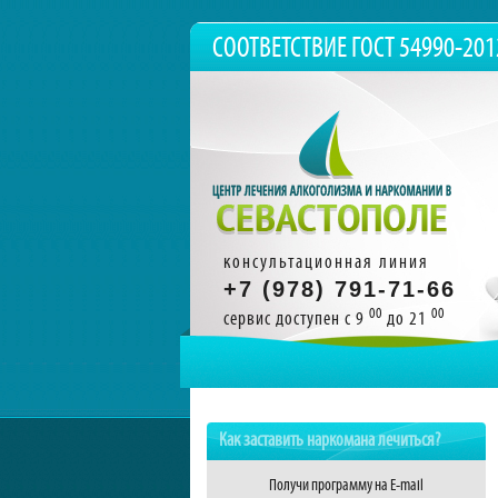
СООТВЕТСТВИЕ ГОСТ 54990-201
консультационная линия
+7 (978) 791-71-66
00
00
сервис доступен с 9
до 21
К
Как заставить наркомана лечиться?
Получи программу на E-mail