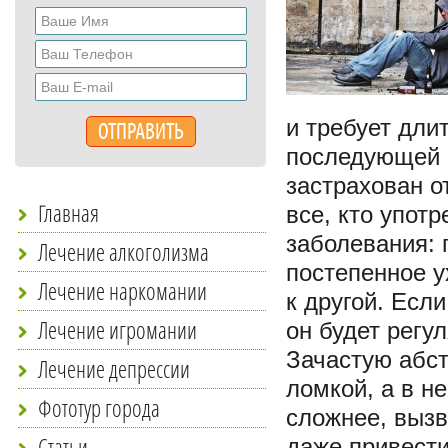
и требует дли
последующей 
застрахован от
Главная
все, кто упот
заболевания: 
Лечение алкоголизма
постепенное у
Лечение наркомании
к другой. Есл
Лечение игромании
он будет регу
Зачастую абст
Лечение депрессии
ломкой, а в н
Фототур города
сложнее, вызв
Статьи
даже привести