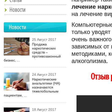
лечение нар
Новости
на лечение ви
Компьютерные 
Новости
только уводят
очень важног
25 Август 2017
Продажа
зависимых от 
наркотических
средств –
методиками, 
противозаконный
алкоголизма.
бизнес, ...
Отзыв 
24 Август 2017
Наркотические
анальгетики (НА)
назначаются
тяжелобольным
пациентам, ...
18 Август 2017