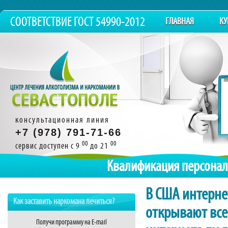
СООТВЕТСТВИЕ ГОСТ 54990-2012
ГЛАВНАЯ
КУ
консультационная линия
+7 (978) 791-71-66
00
00
сервис доступен с 9
до 21
Квалификация персонал
В США интерне
Как заставить наркомана лечиться?
открывают все
Получи программу на E-mail