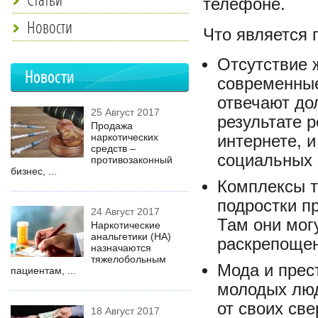
телефоне.
Новости
Что является 
Отсутствие ж
Новости
современные
отвечают до
25 Август 2017
результате 
Продажа
наркотических
интернете, и
средств –
социальных 
противозаконный
бизнес, ...
Комплексы т
подростки п
24 Август 2017
Там они мог
Наркотические
анальгетики (НА)
раскрепощен
назначаются
тяжелобольным
Мода и прес
пациентам, ...
молодых люд
от своих све
18 Август 2017