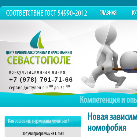
СООТВЕТСТВИЕ ГОСТ 54990-2012
ГЛАВНАЯ
КУ
консультационная линия
+7 (978) 791-71-66
00
00
сервис доступен с 9
до 21
Компетенция и оп
Новая зависи
Как заставить наркомана лечиться?
номофобия
Получи программу на E-mail