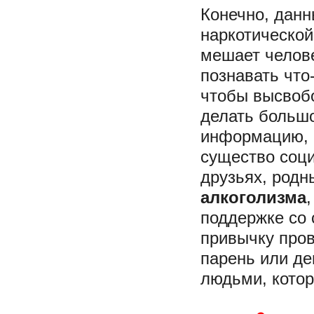
Конечно, данн
наркотической
мешает челове
познавать что
чтобы высвобо
делать больш
информацию, о
существо соци
друзьях, родн
алкоголизма
поддержке со 
привычку пров
парень или д
людьми, котор