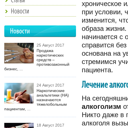
хроническое 
Новости
при условии, 
изменится, чт
образа жизни.
Новости
начинается с 
справится без
25 Август 2017
Продажа
основана на у
наркотических
средств –
стремимся учи
противозаконный
пациента.
бизнес, ...
Лечение алког
24 Август 2017
Наркотические
анальгетики (НА)
На сегодняшни
назначаются
тяжелобольным
алкоголизм
о
пациентам, ...
Никто даже в 
алкоголя вызы
18 Август 2017