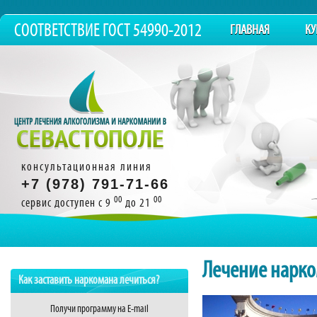
СООТВЕТСТВИЕ ГОСТ 54990-2012
ГЛАВНАЯ
КУ
консультационная линия
+7 (978) 791-71-66
00
00
сервис доступен с 9
до 21
Компетенция и оп
Проблема люд
Лечение нарко
Как заставить наркомана лечиться?
Получи программу на E-mail