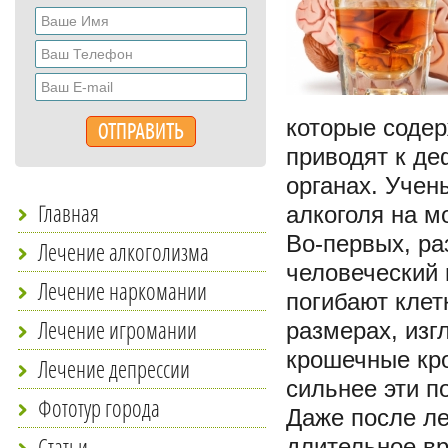
которые соде
приводят к де
органах. Учен
Главная
алкоголя на м
Во-первых, ра
Лечение алкоголизма
человеческий 
Лечение наркомании
погибают клет
Лечение игромании
размерах, изг
крошечные кро
Лечение депрессии
сильнее эти п
Фототур города
Даже после ле
Статьи
длительное вр